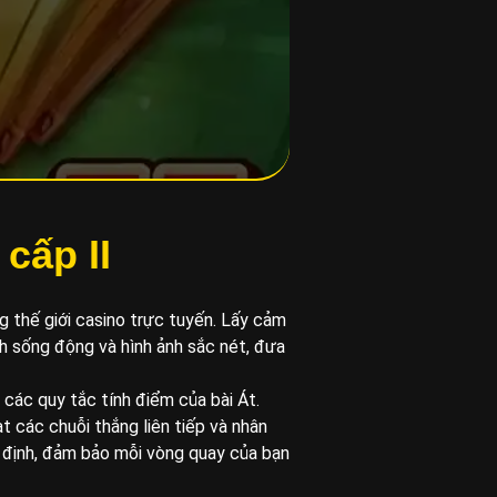
cấp II
g thế giới casino trực tuyến. Lấy cảm
nh sống động và hình ảnh sắc nét, đưa
 các quy tắc tính điểm của bài Át.
t các chuỗi thắng liên tiếp và nhân
ổn định, đảm bảo mỗi vòng quay của bạn