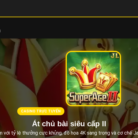
I
CASINO TRỰC TUYẾN
Át chủ bài siêu cấp II
n với tỷ lệ thưởng cực khủng, đồ họa 4K sang trọng và cơ chế J