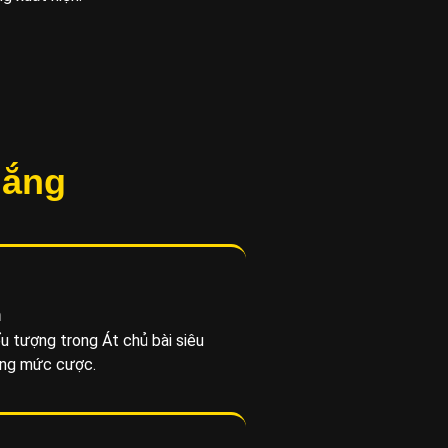
hắng
n
ểu tượng trong Át chủ bài siêu
tăng mức cược.