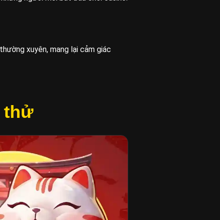
á thường xuyên, mang lại cảm giác
 thử