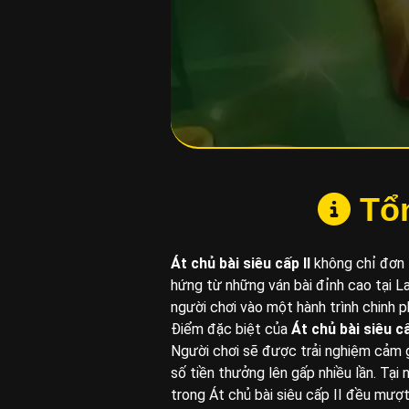
Tổn
Át chủ bài siêu cấp II
không chỉ đơn t
hứng từ những ván bài đỉnh cao tại La
người chơi vào một hành trình chinh 
Điểm đặc biệt của
Át chủ bài siêu cấ
Người chơi sẽ được trải nghiệm cảm gi
số tiền thưởng lên gấp nhiều lần. Tại
trong Át chủ bài siêu cấp II đều mượ