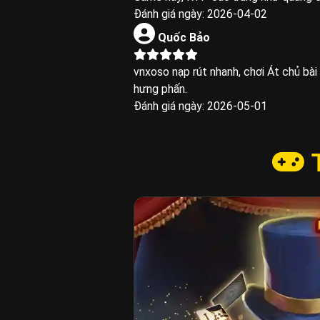
Đánh giá ngày: 2026-04-02
Quốc Bảo
vnxoso nạp rút nhanh, chơi Át chủ bài
hưng phấn.
Đánh giá ngày: 2026-05-01
T