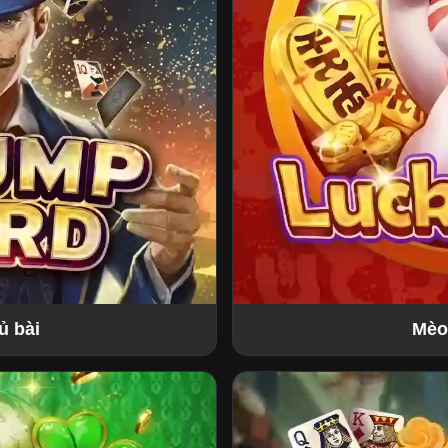
ủ bài
Mèo