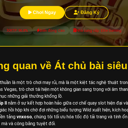
Chơi Ngay
Đăng Ký
RTP: 96.8%
Biến động: Cao
Nhà cung cấp: Elite Gaming
g quan về Át chủ bài siêu 
huần là một trò chơi may rủi, mà là một kiệt tác nghệ thuật tron
s Vegas, trò chơi tái hiện một không gian sang trọng với âm tha
phục những giải thưởng khổng lồ.
p II
nằm ở sự kết hợp hoàn hảo giữa cơ chế quay slot hiện đại và
ác hồi hộp khi chờ đợi những biểu tượng Wild xuất hiện, kích hoạ
 nền tảng
vnxoso
, chúng tôi tối ưu hóa tốc độ tải trang và tính 
t mà và công bằng tuyệt đối.