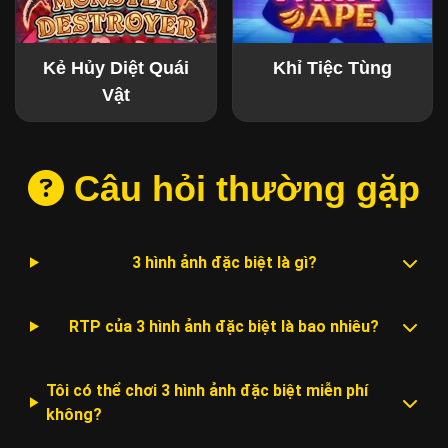
Kẻ Hủy Diệt Quái
Khỉ Tiệc Tùng
Vật
Câu hỏi thường gặp
3 hình ảnh đặc biệt là gì?
RTP của 3 hình ảnh đặc biệt là bao nhiêu?
Tôi có thể chơi 3 hình ảnh đặc biệt miễn phí
không?