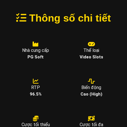
Thông số chi tiết
Nhà cung cấp
Thể loại
PG Soft
Video Slots
RTP
Biến động
96.5%
Cao (High)
Cược tối thiểu
Cược tối đa