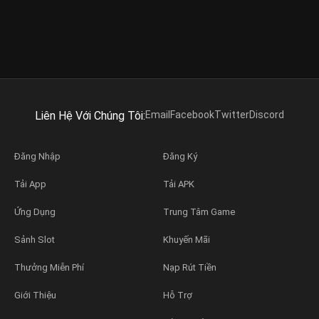
Liên Hệ Với Chúng Tôi:
Email
Facebook
Twitter
Discord
Đăng Nhập
Đăng Ký
Tải App
Tải APK
Ứng Dụng
Trung Tâm Game
Sảnh Slot
Khuyến Mãi
Thưởng Miễn Phí
Nạp Rút Tiền
Giới Thiệu
Hỗ Trợ