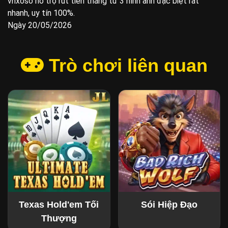
vnxoso hỗ trợ rút tiền thắng từ 3 hình ảnh đặc biệt rất
nhanh, uy tín 100%.
Ngày 20/05/2026
Trò chơi liên quan
Texas Hold'em Tối
Sói Hiệp Đạo
Thượng