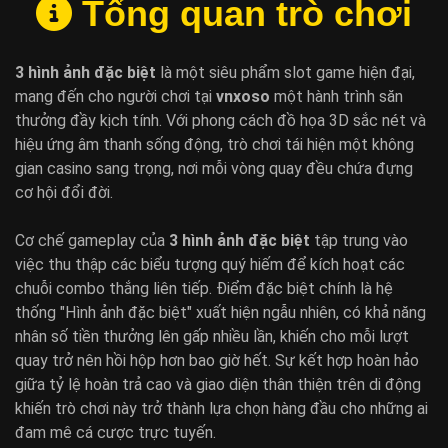
Tổng quan trò chơi
3 hình ảnh đặc biệt
là một siêu phẩm slot game hiện đại,
mang đến cho người chơi tại
vnxoso
một hành trình săn
thưởng đầy kịch tính. Với phong cách đồ họa 3D sắc nét và
hiệu ứng âm thanh sống động, trò chơi tái hiện một không
gian casino sang trọng, nơi mỗi vòng quay đều chứa đựng
cơ hội đổi đời.
Cơ chế gameplay của
3 hình ảnh đặc biệt
tập trung vào
việc thu thập các biểu tượng quý hiếm để kích hoạt các
chuỗi combo thắng liên tiếp. Điểm đặc biệt chính là hệ
thống "Hình ảnh đặc biệt" xuất hiện ngẫu nhiên, có khả năng
nhân số tiền thưởng lên gấp nhiều lần, khiến cho mỗi lượt
quay trở nên hồi hộp hơn bao giờ hết. Sự kết hợp hoàn hảo
giữa tỷ lệ hoàn trả cao và giao diện thân thiện trên di động
khiến trò chơi này trở thành lựa chọn hàng đầu cho những ai
đam mê cá cược trực tuyến.