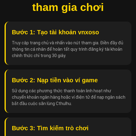
tham gia chơi
Bước 1: Tạo tài khoản vnxoso
Truy cập trang chủ và nhấn vào nút tham gia. Điền đầy đủ
thông tin cá nhân để hoàn tất quy trình đăng ký tài khoản
chính thức chỉ trong 30 giây.
Bước 2: Nạp tiền vào ví game
Sử dụng các phương thức thanh toán linh hoạt như
chuyển khoản ngân hàng hoặc ví điện tử để nạp ngân sách
bắt đầu cuộc săn lùng Cthulhu.
Bước 3: Tìm kiếm trò chơi