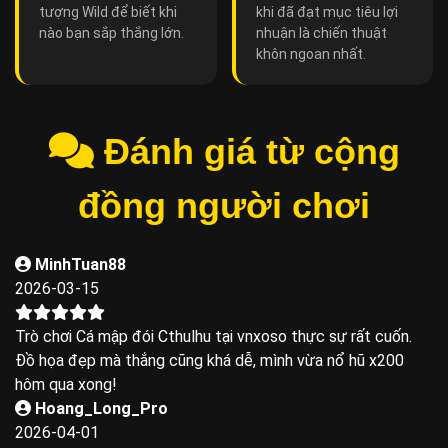
Hãy thuộc lòng các biểu
đầu lạnh và biết dừng lại
tượng Wild để biết khi
khi đã đạt mục tiêu lợi
nào bạn sắp thắng lớn.
nhuận là chiến thuật
khôn ngoan nhất.
Đánh giá từ cộng
đồng người chơi
MinhTuan88
2026-03-15
Trò chơi Cá mập đói Cthulhu tại vnxoso thực sự rất cuốn.
Đồ họa đẹp mà thắng cũng khá dễ, mình vừa nổ hũ x200
hôm qua xong!
Hoang_Long_Pro
2026-04-01