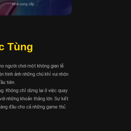
Nhà cung cấp
ệc Tùng
o người chơi một không gian lễ
ện hình ảnh những chú khỉ vui nhộn
ầu tiên.
g. Không chỉ dừng lại ở việc quay
 với những khoản thắng lớn. Sự kết
n hàng đầu cho cả những game thủ