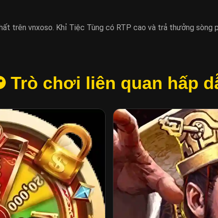
ất trên vnxoso. Khỉ Tiệc Tùng có RTP cao và trả thưởng sòng ph
Trò chơi liên quan hấp d