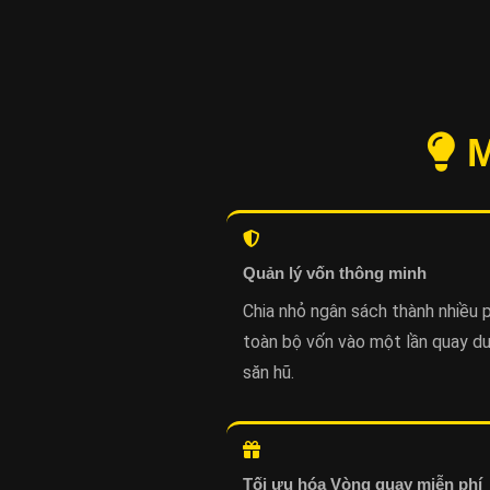
M
Quản lý vốn thông minh
Chia nhỏ ngân sách thành nhiều 
toàn bộ vốn vào một lần quay du
săn hũ.
Tối ưu hóa Vòng quay miễn phí