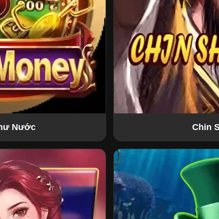
Như Nước
Chin 