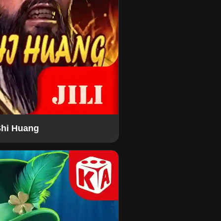
Shi Huang