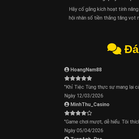
Hãy cố gắng kích hoạt tính năng 
hội nhân số tiền thắng tăng vọt 
Đán
HoangNam88
"Khỉ Tiệc Tùng thực sự mang lại cả
Ngày 12/03/2026
MinhThu_Casino
"Game chơi mượt, dễ hiểu. Tôi thíc
Ngày 05/04/2026