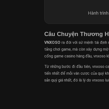
Hành trình 
Câu Chuyện Thương 
VNXOSO
ra đời với sứ mệnh tái định
tảng chơi game, mà còn xây dựng một c
cổng game casino hàng đầu, vnxoso kh
Từ những bước đi đầu tiên, vnxoso ca
tiến nhất để mỗi ván cược của quý khá
sản quý giá nhất, đó là lý do vnxoso 