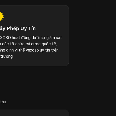
ấy Phép Uy Tín
XOSO hoạt động dưới sự giám sát
a các tổ chức cá cược quốc tế,
ng định vị thế vnxoso uy tín trên
 trường.
thủ: