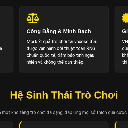
Công Bằng & Minh Bạch
Gi
Mọi kết quả trò chơi tại vnxoso đều
VN
á
được vận hành bởi thuật toán RNG
củ
chuẩn quốc tế, đảm bảo tính ngẫu
khẳ
nhiên và không thể can thiệp.
thị
Hệ Sinh Thái Trò Chơi
 một kho tàng trò chơi đa dạng, đáp ứng mọi sở thích của cược 