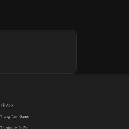
Tải App
Trung Tâm Game
Thưởng Miễn Phí