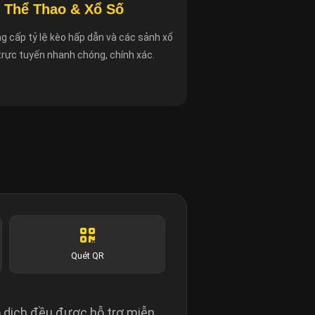
Thể Thao & Xổ Số
g cấp tỷ lệ kèo hấp dẫn và các sảnh xổ
trực tuyến nhanh chóng, chính xác.
Quét QR
ao dịch đều được hỗ trợ miễn