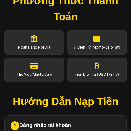
Phương Thức Thanh
Toán
Ngân Hàng Nội Địa
Ví Điện Tử (Momo/ZaloPay)
Thẻ Visa/MasterCard
Tiền Điện Tử (USDT/BTC)
Hướng Dẫn Nạp Tiền
Đăng nhập tài khoản
1