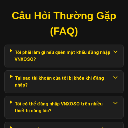
Câu Hỏi Thường Gặp
(FAQ)
Tôi phải làm gì nếu quên mật khẩu đăng nhập
VNXOSO?
Tại sao tài khoản của tôi bị khóa khi đăng
nhập?
Tôi có thể đăng nhập VNXOSO trên nhiều
thiết bị cùng lúc?