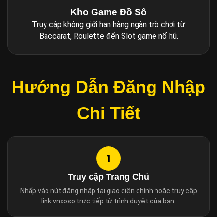
Kho Game Đồ Sộ
Truy cập không giới hạn hàng ngàn trò chơi từ
Baccarat, Roulette đến Slot game nổ hũ.
Hướng Dẫn Đăng Nhập
Chi Tiết
1
Truy cập Trang Chủ
Nhấp vào nút đăng nhập tại giao diện chính hoặc truy cập
link vnxoso trực tiếp từ trình duyệt của bạn.