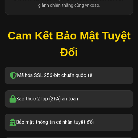
giành chiến thắng cùng vnxoso.
Cam Kết Bảo Mật Tuyệt
Đối
Mã hóa SSL 256-bit chuẩn quốc tế
Xác thực 2 lớp (2FA) an toàn
Bảo mật thông tin cá nhân tuyệt đối