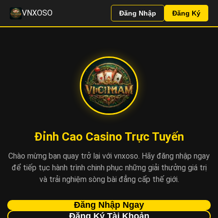
VNXOSO
Đăng Nhập
Đăng Ký
Đỉnh Cao Casino Trực Tuyến
Chào mừng bạn quay trở lại với vnxoso. Hãy đăng nhập ngay
để tiếp tục hành trình chinh phục những giải thưởng giá trị
và trải nghiệm sòng bài đẳng cấp thế giới.
Đăng Nhập Ngay
Đăng Ký Tài Khoản