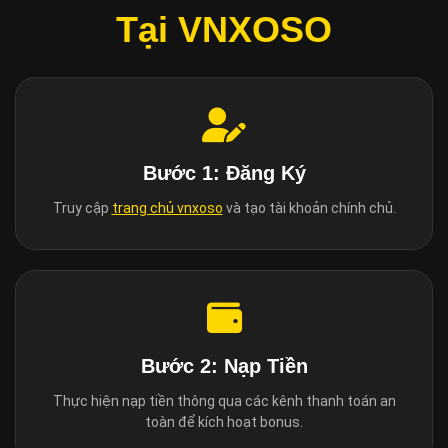
Tại VNXOSO
Bước 1: Đăng Ký
Truy cập
trang chủ vnxoso
và tạo tài khoản chính chủ.
Bước 2: Nạp Tiền
Thực hiện nạp tiền thông qua các kênh thanh toán an
toàn để kích hoạt bonus.