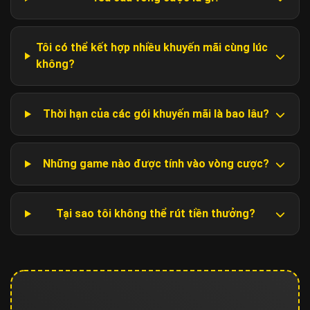
Tôi có thể kết hợp nhiều khuyến mãi cùng lúc
không?
Thời hạn của các gói khuyến mãi là bao lâu?
Những game nào được tính vào vòng cược?
Tại sao tôi không thể rút tiền thưởng?