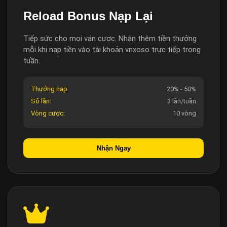
Reload Bonus Nạp Lại
Tiếp sức cho mọi ván cược. Nhận thêm tiền thưởng
mỗi khi nạp tiền vào tài khoản vnxoso trực tiếp trong
tuần.
Thưởng nạp:
20% - 50%
Số lần:
3 lần/tuần
Vòng cược:
10 vòng
Nhận Ngay