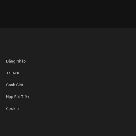
Đăng Nhập
Tải APK
Sảnh Slot
Nạp Rút Tiền
Cookie