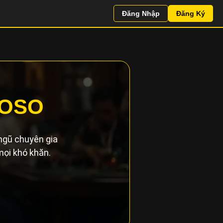
Đăng Nhập
Đăng Ký
XOSO
ngũ chuyên gia
ọi khó khăn.