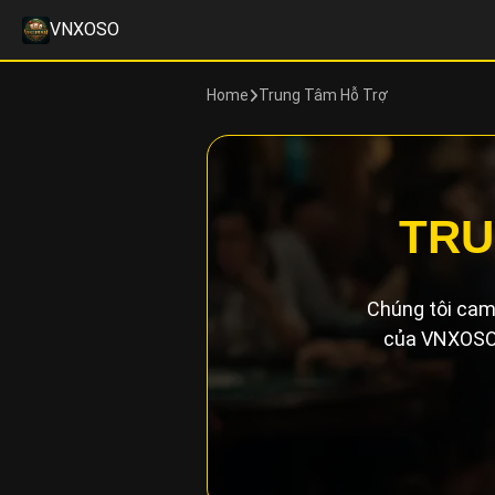
VNXOSO
Home
Trung Tâm Hỗ Trợ
TRU
Chúng tôi cam
của VNXOSO 