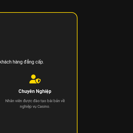
 khách hàng đẳng cấp.
Chuyên Nghiệp
Nhân viên được đào tạo bài bản về
nghiệp vụ Casino.