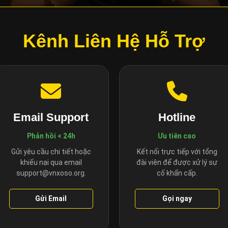
Kênh Liên Hệ Hỗ Trợ
Email Support
Hotline
Phản hồi < 24h
Ưu tiên cao
Gửi yêu cầu chi tiết hoặc
Kết nối trực tiếp với tổng
khiếu nại qua email
đài viên để được xử lý sự
support@vnxoso.org
.
cố khẩn cấp.
Gửi Email
Gọi ngay