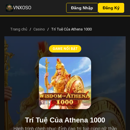
VNXOSO
Đăng Nhập
Đăng Ký
Trang chủ
/
Casino
/
Trí Tuệ Của Athena 1000
GAME NỔI BẬT
Trí Tuệ Của Athena 1000
Hành trình chinh phục đỉnh cao trí tuệ cùng nữ thần