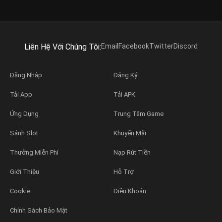
Liên Hệ Với Chúng Tôi:
Email
Facebook
Twitter
Discord
Đăng Nhập
Đăng Ký
Tải App
Tải APK
Ứng Dụng
Trung Tâm Game
Sảnh Slot
Khuyến Mãi
Thưởng Miễn Phí
Nạp Rút Tiền
Giới Thiệu
Hỗ Trợ
Cookie
Điều Khoản
Chính Sách Bảo Mật