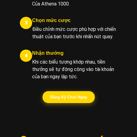
Của Athena 1000.
Chọn mức cược
3
Điều chỉnh mức cược phù hợp với chiến
thuật của bạn trước khi nhấn nút quay.
Nhận thưởng
4
Khi các biểu tượng khớp nhau, tiền
thưởng sẽ tự động cộng vào tài khoản
của bạn ngay lập tức.
Đăng Ký Chơi Ngay