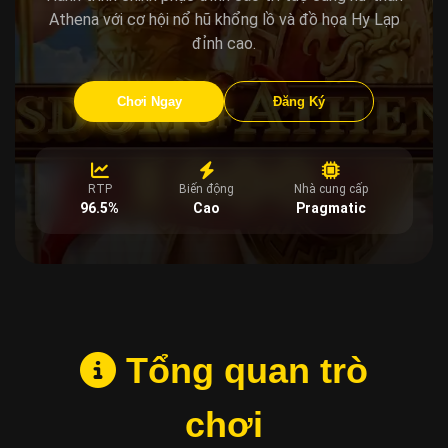
Athena với cơ hội nổ hũ khổng lồ và đồ họa Hy Lạp
đỉnh cao.
Chơi Ngay
Đăng Ký
RTP
Biến động
Nhà cung cấp
96.5%
Cao
Pragmatic
Tổng quan trò
chơi