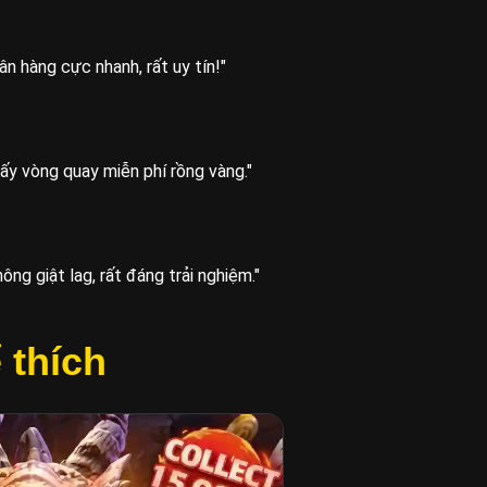
n hàng cực nhanh, rất uy tín!"
ấy vòng quay miễn phí rồng vàng."
ng giật lag, rất đáng trải nghiệm."
 thích