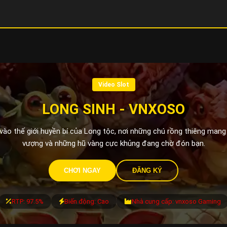
Video Slot
LONG SINH - VNXOSO
ào thế giới huyền bí của Long tộc, nơi những chú rồng thiêng mang l
vượng và những hũ vàng cực khủng đang chờ đón bạn.
CHƠI NGAY
ĐĂNG KÝ
RTP: 97.5%
Biến động: Cao
Nhà cung cấp: vnxoso Gaming