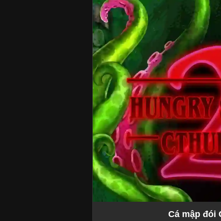
Cá mập đói 