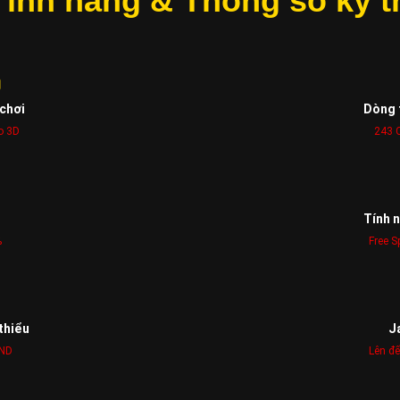
ính năng & Thông số kỹ t
 chơi
Dòng 
o 3D
243 
Tính 
%
Free S
thiểu
J
VND
Lên đ