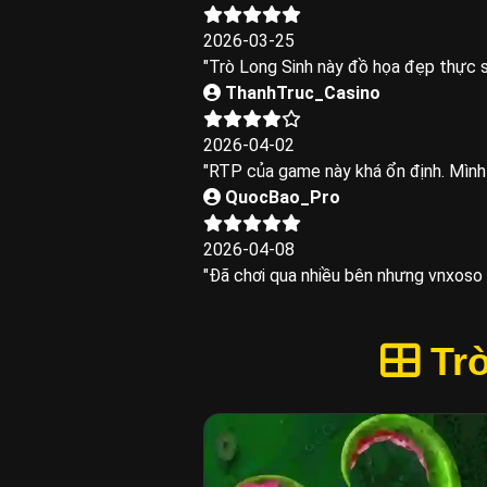
2026-03-25
"Trò Long Sinh này đồ họa đẹp thực s
ThanhTruc_Casino
2026-04-02
"RTP của game này khá ổn định. Mình 
QuocBao_Pro
2026-04-08
"Đã chơi qua nhiều bên nhưng vnxoso v
Trò