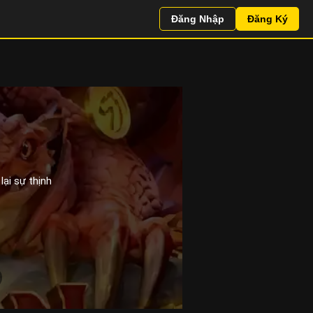
Đăng Nhập
Đăng Ký
ại sự thịnh