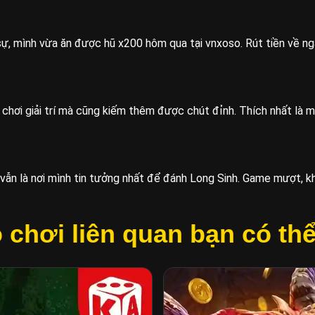
ự, mình vừa ăn được hũ x200 hôm qua tại vnxoso. Rút tiền về ngâ
chơi giải trí mà cũng kiếm thêm được chút đỉnh. Thích nhất là m
ẫn là nơi mình tin tưởng nhất để đánh Long Sinh. Game mượt, khô
 chơi liên quan bạn có thể