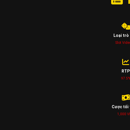
T
Loại trò
Slot Vide
RTP
97.5
Cược tối 
1,000 