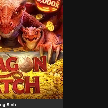
ng Sinh