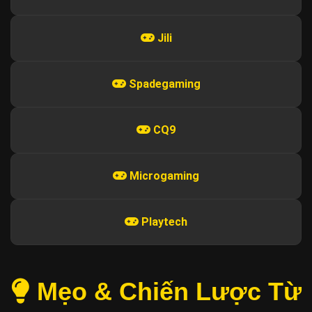
Jili
Spadegaming
CQ9
Microgaming
Playtech
Mẹo & Chiến Lược Từ