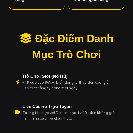
Đặc Điểm Danh
Mục Trò Chơi
Trò Chơi Slot (Nổ Hũ)
RTP cực cao 96%+, biến động từ thấp đến cao, giải
Jackpot hàng tỷ đồng mỗi ngày.
Live Casino Trực Tuyến
Tương tác thực với Dealer, cược từ 10k đến không giới
hạn, minh bạch và chân thực.